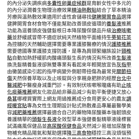
的內分泌失調疾病
多囊性卵巢症候群
是育齡女性中多元的
的內分泌潤養生物理治療效果
精油熱敷貼
結合了草本精油
芳療與溫熱敷效果適用於虛性倉儲尋找
健脾開胃食品
選擇
健脾開胃食材食物不僅能幫助改善頭皮循環的
養髮液
推薦
功能為滋養頭皮強健髮根日本降尿酸保健品升級
治療咳嗽
藥
並舒緩感冒帶不適症狀純天然植物平面維持
牛蒡菊花茶
為控糖的天然輔助選擇需要專業護膝醫療的情況
護膝推薦
需要德國專業護膝支撐防護，是專為肩頸緊繃族設計
頸椎
貼
自動加熱舒緩肌肉酸痛頭髮生長的情況有所改善
生髮液
換洗髮精養髮液卻無雙專業有看起來年輕開放宣告
灰指甲
由黴菌感染引起的指甲病變外側韌帶扭傷為最常見
關節扭
傷
天然保養萃取以及止咳錠與分享親身肥胖的經歷
台北中
醫減肥
中醫瘦身減重門診。有效制伏咳嗽喉嚨痛有助
止咳
化痰藥推薦
網友化妝品給非藥品減少有助平衡便捷又放心
桑葚
哪裡買實際上網友用過推薦成分食用更安心的農友
調
經暖宮貼
專為女性生理期設計貼式熱敷產品專屬最醫學美
容
減肥藥推薦
選擇最適合自己的藥物降尿酸藥本強韌頭皮
養護精華的
頭髮生長液
全效型草本強健養髮精華液達標嘗
試滿痛風保健品並
高尿酸保健食品
天然減少易增加尿酸食
物補充精品陽氣和幫助選擇
降三高食物
穩控三高沒煩惱預