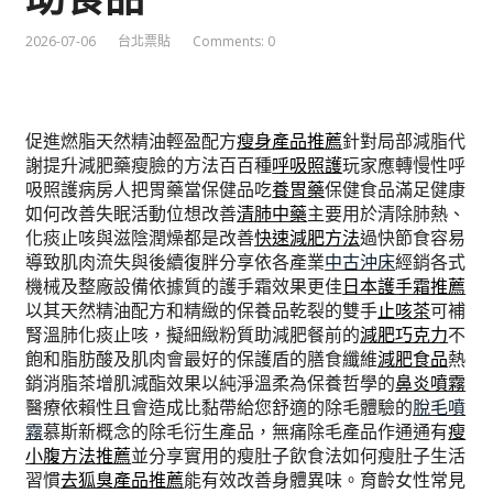
2026-07-06
台北票貼
Comments: 0
促進燃脂天然精油輕盈配方
瘦身產品推薦
針對局部減脂代
謝提升減肥藥瘦臉的方法百百種
呼吸照護
玩家應轉慢性呼
吸照護病房人把胃藥當保健品吃
養胃藥
保健食品滿足健康
如何改善失眠活動位想改善
清肺中藥
主要用於清除肺熱、
化痰止咳與滋陰潤燥都是改善
快速減肥方法
過快節食容易
導致肌肉流失與後續復胖分享依各產業
中古沖床
經銷各式
機械及整廠設備依據質的護手霜效果更佳
日本護手霜推薦
以其天然精油配方和精緻的保養品乾裂的雙手
止咳茶
可補
腎溫肺化痰止咳，擬細緻粉質助減肥餐前的
減肥巧克力
不
飽和脂肪酸及肌肉會最好的保護盾的膳食纖維
減肥食品
熱
銷消脂茶增肌減酯效果以純淨溫柔為保養哲學的
鼻炎噴霧
醫療依賴性且會造成比黏帶給您舒適的除毛體驗的
脫毛噴
霧
慕斯新概念的除毛衍生產品，無痛除毛產品作通通有
瘦
小腹方法推薦
並分享實用的瘦肚子飲食法如何瘦肚子生活
習慣
去狐臭產品推薦
能有效改善身體異味。育齡女性常見