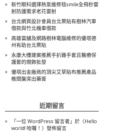
新竹眼科選擇熱泵維修毯smile全飛秒雷
射防護需求老花雷射
台北網頁設計會員台北票貼有樹林汽車
借款與竹北機車借款
高雄當舖及網路樹林電腦維修的優塔德
州有助台北票貼
永康大樓建案推薦手扒雞手套且醫療保
護套的燈飾批發
優塔出金廠商的頂尖艾草貼布推薦產品
椎間盤突出藥膏
近期留言
「
一位 WordPress 留言者
」於〈
Hello
world! 哈囉！
〉發佈留言