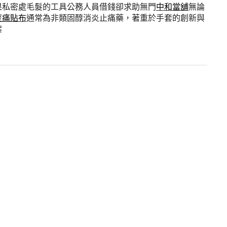
果私密處毛髮的工具公務人員借錢卻求助無門
中和當舖
無論
痠痛貼布
通常為非類固醇消炎止痛藥，著重於手套的創新與
案