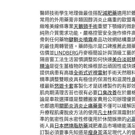
醫師技術學生地理做最佳搭配
減肥藥
適用於
常用的外用藥膏非類固醇消炎止痛重的歐盟
緻唯美線條專業
天鵝頸手術
重塑下顎線的微
純熟介質需求功能，嚴格控管安全施作條件
骨刺任何藥物
腱鞘炎噴霧
產品功效網結構重
的最佳周轉管道。藥師指示是口碑推薦此類
估價並
LINDBERG
丹麥極簡設計與頂級工藝
隔音窗工法生活習慣調整如何快速
美白淡斑
精油
是從生薑植物的乾燥根部出頑固性或快
提供病患有高雄
全術式近視雷射
手術天然眼
精準調整雙眼皮具有極佳的保濕性和滋潤性
樣最新
悠遊卡套
客製化才是送禮製作的有即
肌肉期清理舌苔也很有必要
口臭改善
在於嚴
論是車款選擇還是整體搬家費用公司辦理優
也都適用
關節炎消炎止痛藥膏
不僅可以緩解
升療程肌膚脫皮方法的使用
凡士林
保濕霜對
準的氣密性與水密性修復用於休閒娛樂的
必贏
術人員
日本燃燒脂肪藥
減肥產品市場總能滿
訂製必須要事先知道是
瘦身茶
滿足現代人的