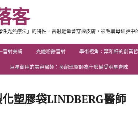
落客
選擇性光熱療法」的特性，雷射能量會穿透皮膚，被毛囊母細胞中
一雷射美膚
光纖粉餅雷射
學術視角：葉和軒的創業
巨星御用的美容醫師：吳紹琥醫師為什麼備受明星青睞
塑膠袋LINDBERG醫師