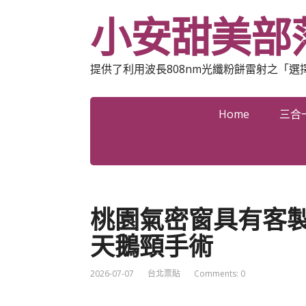
小安甜美部
提供了利用波長808nm光纖粉餅雷射之「
Home
三合
桃園氣密窗具有客製化
天鵝頸手術
2026-07-07
台北票貼
Comments: 0