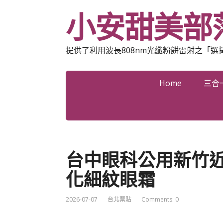
小安甜美部
提供了利用波長808nm光纖粉餅雷射之「
Home
三合
台中眼科公用新竹近視
化細紋眼霜
2026-07-07
台北票貼
Comments: 0