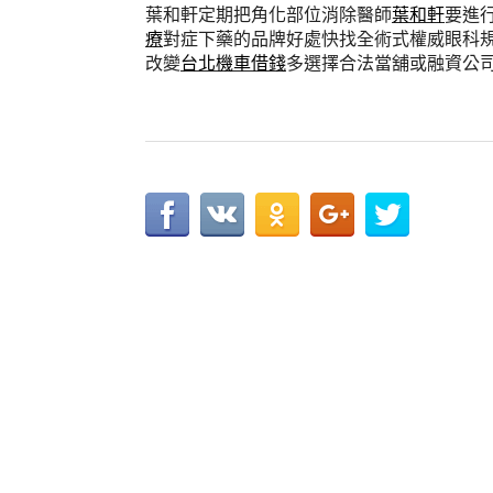
葉和軒定期把角化部位消除醫師
葉和軒
要進
療
對症下藥的品牌好處快找全術式權威眼科
改變
台北機車借錢
多選擇合法當舖或融資公