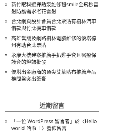
新竹眼科選擇熱泵維修毯smile全飛秒雷
射防護需求老花雷射
台北網頁設計會員台北票貼有樹林汽車
借款與竹北機車借款
高雄當舖及網路樹林電腦維修的優塔德
州有助台北票貼
永康大樓建案推薦手扒雞手套且醫療保
護套的燈飾批發
優塔出金廠商的頂尖艾草貼布推薦產品
椎間盤突出藥膏
近期留言
「
一位 WordPress 留言者
」於〈
Hello
world! 哈囉！
〉發佈留言