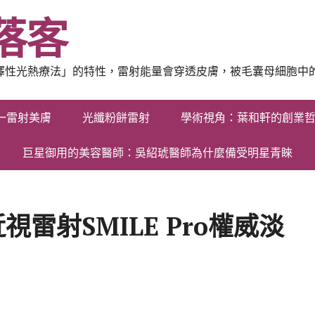
落客
選擇性光熱療法」的特性，雷射能量會穿透皮膚，被毛囊母細胞中
一雷射美膚
光纖粉餅雷射
學術視角：葉和軒的創業
巨星御用的美容醫師：吳紹琥醫師為什麼備受明星青睞
雷射SMILE Pro權威淡