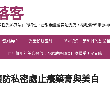
落客
選擇性光熱療法」的特性，雷射能量會穿透皮膚，被毛囊母細胞中
一雷射美膚
光纖粉餅雷射
學術視角：葉和軒的創業
巨星御用的美容醫師：吳紹琥醫師為什麼備受明星青睞
預防私密處止癢藥膏與美白