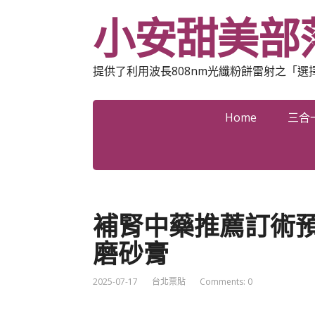
小安甜美部
提供了利用波長808nm光纖粉餅雷射之「
Home
三合
補腎中藥推薦訂術
磨砂膏
2025-07-17
台北票貼
Comments: 0