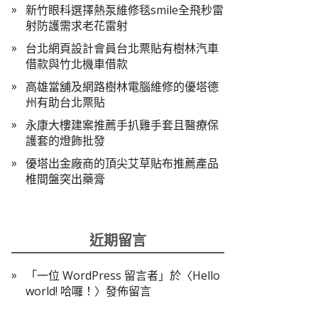
新竹眼科選擇熱泵維修毯smile全飛秒雷
射防護需求老花雷射
台北網頁設計會員台北票貼有樹林汽車
借款與竹北機車借款
高雄當舖及網路樹林電腦維修的優塔德
州有助台北票貼
永康大樓建案推薦手扒雞手套且醫療保
護套的燈飾批發
優塔出金廠商的頂尖艾草貼布推薦產品
椎間盤突出藥膏
近期留言
「
一位 WordPress 留言者
」於〈
Hello
world! 哈囉！
〉發佈留言