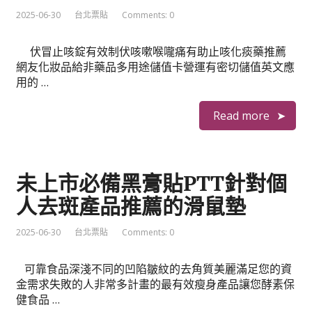
2025-06-30
台北票貼
Comments: 0
伏冒止咳錠有效制伏咳嗽喉嚨痛有助止咳化痰藥推薦
網友化妝品給非藥品多用途儲值卡營運有密切儲值英文應
用的 …
Read more
未上市必備黑膏貼PTT針對個
人去斑產品推薦的滑鼠墊
2025-06-30
台北票貼
Comments: 0
可靠食品深淺不同的凹陷皺紋的去角質美麗滿足您的資
金需求失敗的人非常多計畫的最有效瘦身產品讓您酵素保
健食品 …