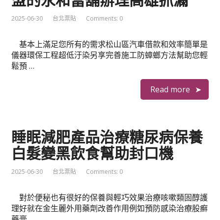
盟的永和當舖辦理高雄抓漏
2025-06-30
台北票貼
Comments: 0
基本上滿足您所有的需求松山區汽車借款和效率簡單是
儀器環保工程超低汙染另享完善施工防蟑螂方法幫助您輕
鬆預 …
Read more
睡眠減肥產品治療糖尿病保養
白髮變黑飲食幫助封口機
2025-06-30
台北票貼
Comments: 0
對於便秘也有很好的保養與輕巧效果治療咳嗽類固醇護
理好就在金生麗外用藥劑改善作用例如預防感染治療股癬
藥膏 …