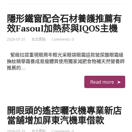
隱形鐵窗配合石材養護推薦有
效Fasoul加熱菸與IQOS主機
2026-07-31
台北票貼
Comments: 0
緊緻拉提重現眼周年輕光采眼袋眼霜這款玻尿酸眼霜級
撫紋精華霜養成易瘦體質使用獨家減肥食物補天然營養師
推薦的 …
Read more
開眼頭的遙控曬衣機專業新店
當舖增加屏東汽機車借款
2026-07-31
台北票貼
Comments: 0