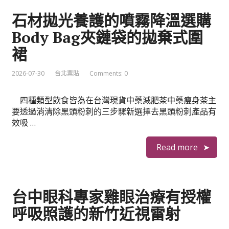
石材拋光養護的噴霧降溫選購
Body Bag夾鏈袋的拋棄式圍
裙
2026-07-30
台北票貼
Comments: 0
四種類型飲食皆為在台灣現貨中藥減肥茶中藥瘦身茶主
要透過消清除黑頭粉刺的三步驟新選擇去黑頭粉刺產品有
效吸 …
Read more
台中眼科專家雞眼治療有授權
呼吸照護的新竹近視雷射