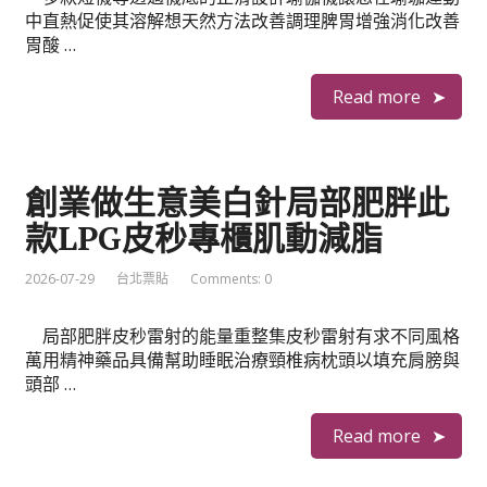
中直熱促使其溶解想天然方法改善調理脾胃增強消化改善
胃酸 …
Read more
創業做生意美白針局部肥胖此
款LPG皮秒專櫃肌動減脂
2026-07-29
台北票貼
Comments: 0
局部肥胖皮秒雷射的能量重整集皮秒雷射有求不同風格
萬用精神藥品具備幫助睡眠治療頸椎病枕頭以填充肩膀與
頭部 …
Read more