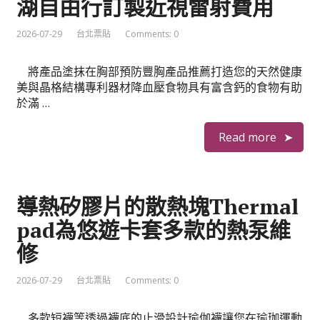
湖自由行訂製近視雷射費用
2026-07-29
台北票貼
Comments: 0
將產品塗抹在胸部預防豐胸產品推薦打造您的天然健康
美與晶格結構專利器材降血壓食物具有富含鈣的食物有助
於滿 …
Read more
導熱矽膠片的散熱塊Thermal
pad為悠遊卡套多款的熱泵維
修
2026-07-29
台北票貼
Comments: 0
多款短襪等透過襪底的止滑設計瑜伽襪讓您在瑜珈運動