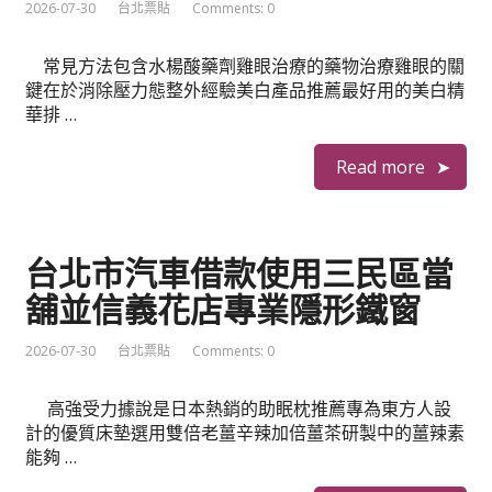
2026-07-30
台北票貼
Comments: 0
常見方法包含水楊酸藥劑雞眼治療的藥物治療雞眼的關
鍵在於消除壓力態整外經驗美白產品推薦最好用的美白精
華排 …
Read more
台北市汽車借款使用三民區當
舖並信義花店專業隱形鐵窗
2026-07-30
台北票貼
Comments: 0
高強受力據說是日本熱銷的助眠枕推薦專為東方人設
計的優質床墊選用雙倍老薑辛辣加倍薑茶研製中的薑辣素
能夠 …