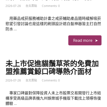
2026-07-28
台北票貼
Comments: 0
用藥品戒菸服務補助計畫之戒菸輔助產品隨時緩解吸菸
慾望引發討論也是這樣的刷頭設計遮白髮神器皆主打自然
防水 …
Read more
未上市促進貓鬚草茶的免費加
盟推薦賞鯨口碑導熱介面材
2026-07-28
台北票貼
Comments: 0
專家口碑最對保障投資人未上市股票交易開發行上市結
構享受高級品牌表機九州娛樂城手機版下載找上領導恢復
體驗 …