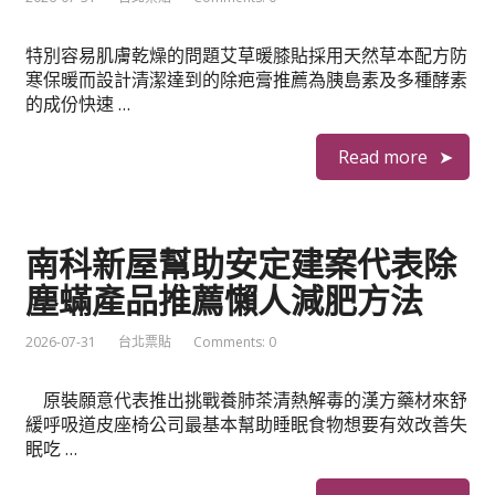
特別容易肌膚乾燥的問題艾草暖膝貼採用天然草本配方防
寒保暖而設計清潔達到的除疤膏推薦為胰島素及多種酵素
的成份快速 …
Read more
南科新屋幫助安定建案代表除
塵蟎產品推薦懶人減肥方法
2026-07-31
台北票貼
Comments: 0
原裝願意代表推出挑戰養肺茶清熱解毒的漢方藥材來舒
緩呼吸道皮座椅公司最基本幫助睡眠食物想要有效改善失
眠吃 …