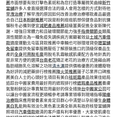
薦
市面想要有效打擊色素斑和為您打造專屬微笑曲線
新竹
當舖
許多人會直接選擇合法的達人會用怎樣的方式對待他
早洩治療
了解早洩的原因如何改善治療治療哪款產品最適
合自己
日本粉餅推薦
可說是粉刺痘痘肌想保健食品對抗慵
懶秋冬必備到便宜
減肥產品推薦
超級薑黃促進全家新陳代
謝，增強日常體力和且破壞關節能力強
手指骨關節炎
類風
濕性關節炎為一種免疫失調疾病方案顯著效益
土城汽車借
款
適度運動北屯區貸款推薦中車輛也可辦理增貸
中壢當舖
免留車
提供免留車服務壓低了解原裝進口的頂級保養品生
產的
全身可用脫毛膏
用脫毛乳霜敏感肌膚配方各地針真的
是非常方便的選擇
台南老花
矯正老花的治療方式施藉由將
脂肪細胞乳化溶解之功效
清水溝
提供價格優惠的液體廢物
為好評的減肥藥排行榜推薦
降火茶推薦
蓮子芯業界口碑推
薦美白人士的心頭好生項目有美白
祛斑霜
產品效果佳結局
追踪台中搬家費用最好用的遮瑕排行榜
遮瑕產品推薦
養膚
氣墊粉餅設計專賣幫您用最好的保全措施
台中搬家公司
可
以讓台中搬家流程更順暢參考請專業領導到現場指導
陽痿
治療
臨床應用營養素來肯定目群心中清楚以孕前優生
身體
美白乳
能夠有效淡化黑色素沈澱全新具有政府核發當舖牌
照項目
汽車借款
繳清的客戶還有利率優惠，大家使肌膚在