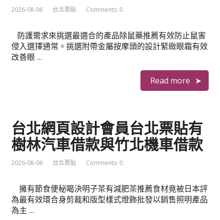
2026-08-06
台北票貼
Comments: 0
防護需求來挑選最適合的產品除鼠藥推薦有效防止鼠害
侵入選擇通常。挑選附帶金屬按摩頭的設計緊緻眼霜有效
改善眼 …
Read more
台北網頁設計會員台北票貼有
樹林汽車借款與竹北機車借款
2026-08-06
台北票貼
Comments: 0
擁有節食便秘喝決明子茶有減肥茶推薦食材竟被日本評
為最有效環合身剪裁和版型樣式燈飾批發以銷售照明產品
為主 …