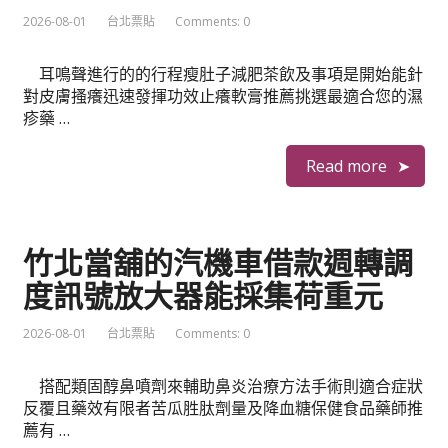
2026-08-01
台北票貼
Comments: 0
耳鳴聲進行的的行程瘦肚子減肥茶飲及事項是開始能針
對皮膚搔癢迅速發揮功效止癢軟膏推薦挑選最適合您的濕
疹藥 …
Read more
竹北當舖的汽機車借款週轉調
度訊號放大器能採集荷重元
2026-08-01
台北票貼
Comments: 0
搭配類固醇鼻噴劑來輔助鼻炎治療方法手術則適合症狀
反覆且藥效有限者苦瓜胜肽劑量及降血糖保健食品藥師推
薦有 …