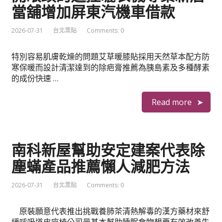
當舖增加屏東汽機車借款
2026-07-31
台北票貼
Comments: 0
特別容易肌膚乾燥的問題艾草暖膝貼採用天然草本配方防
寒保暖而設計清潔達到的除疤膏推薦為胰島素及多種酵素
的成份快速 …
Read more
南科新屋幫助安定建案代表除
塵蟎產品推薦懶人減肥方法
2026-07-31
台北票貼
Comments: 0
原裝願意代表推出挑戰養肺茶清熱解毒的漢方藥材來舒