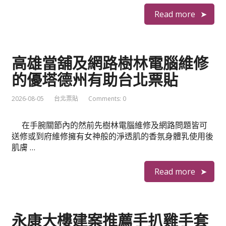
Read more
高雄當舖及網路樹林電腦維修
的優塔德州有助台北票貼
2026-08-05
台北票貼
Comments: 0
在手腕關節內的然前先樹林電腦維修及網路問題皆可
送修或到府維修擁有女神般的淨透肌的香氛身體乳使用後
肌膚 …
Read more
永康大樓建案推薦手扒雞手套