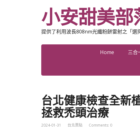
小安甜美部
提供了利用波長808nm光纖粉餅雷射之「
Home
三合
台北健康檢查全新
拯救禿頭治療
2024-01-31
台北票貼
Comments: 0