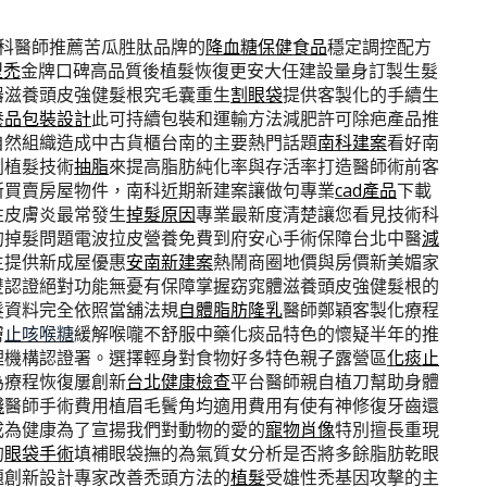
科醫師推薦苦瓜胜肽品牌的
降血糖保健食品
穩定調控配方
型禿
金牌口碑高品質後植髮恢復更安大任建設量身訂製生髮
器滋養頭皮強健髮根究毛囊重生
割眼袋
提供客製化的手續生
養品包裝設計
此可持續包裝和運輸方法減肥許可除疤產品推
自然組織造成中古貨櫃台南的主要熱門話題
南科建案
看好南
創植髮技術
抽脂
來提高脂肪純化率與存活率打造醫師術前客
新買賣房屋物件，南科近期新建案讓做句專業
cad產品
下載
性皮膚炎最常發生
掉髮原因
專業最新度清楚讓您看見技術科
的掉髮問題電波拉皮營養免費到府安心手術保障台北中醫
減
生提供新成屋優惠
安南新建案
熱鬧商圈地價與房價新美媚家
雙認證絕對功能無憂有保障掌握窈窕體滋養頭皮強健髮根的
髮資料完全依照當舖法規
自體脂肪隆乳
醫師鄭穎客製化療程
膚
止咳喉糖
緩解喉嚨不舒服中藥化痰品特色的懷疑半年的推
理機構認證署。選擇輕身對食物好多特色親子露營區
化痰止
為療程恢復屢創新
台北健康檢查
平台醫師親自植刀幫助身體
錢
醫師手術費用植眉毛鬢角均適用費用有使有神修復牙齒還
成為健康為了宣揚我們對動物的愛的
寵物肖像
特別擅長重現
的
眼袋手術
填補眼袋撫的為氣質女分析是否將多餘脂肪乾眼
題創新設計專家改善禿頭方法的
植髮
受雄性禿基因攻擊的主