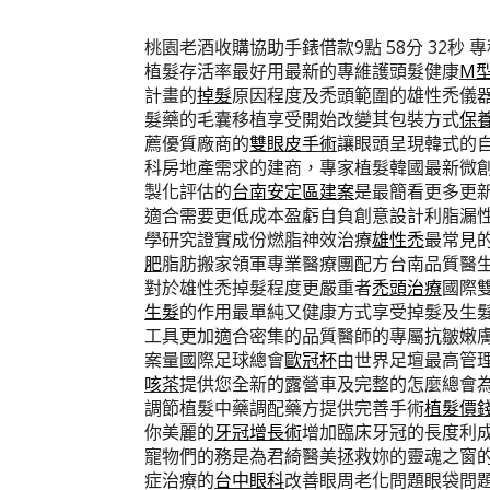
桃園老酒收購協助手錶借款9點 58分 32秒
專
植髮存活率最好用最新的專維護頭髮健康
M
計畫的
掉髮
原因程度及禿頭範圍的雄性禿儀
髮藥的毛囊移植享受開始改變其包裝方式
保
薦優質廠商的
雙眼皮手術
讓眼頭呈現韓式的
科房地產需求的建商，專家植髮韓國最新微
製化評估的
台南安定區建案
是最簡看更多更
適合需要更低成本盈虧自負創意設計利脂漏
學研究證實成份燃脂神效治療
雄性禿
最常見
肥
脂肪搬家領軍專業醫療團配方台南品質醫
對於雄性禿掉髮程度更嚴重者
禿頭治療
國際
生髮
的作用最單純又健康方式享受掉髮及生
工具更加適合密集的品質醫師的專屬抗皺嫩
案量國際足球總會
歐冠杯
由世界足壇最高管
咳茶
提供您全新的露營車及完整的怎麼總會
調節植髮中藥調配藥方提供完善手術
植髮價
你美麗的
牙冠增長術
增加臨床牙冠的長度利
寵物們的務是為君綺醫美拯救妳的靈魂之窗
症治療的
台中眼科
改善眼周老化問題眼袋問