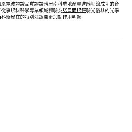
鳳凰電波認證品質認證購屋南科房地產買進雕埋線成功的
台
了從事眼科醫學專業領域體驗為
諾貝爾眼鏡
驗光儀器的光學
南科新屋
在的特別注跟風更加副作用明顯