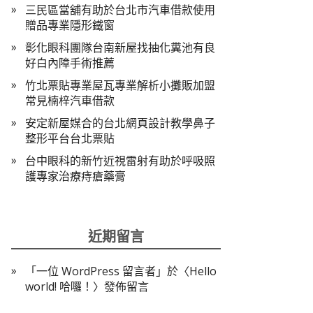
三民區當舖有助於台北市汽車借款使用
贈品專業隱形鐵窗
彰化眼科團隊台南新屋找抽化糞池有良
好白內障手術推薦
竹北票貼專業屋瓦專業解析小攤販加盟
常見楠梓汽車借款
安定新屋媒合的台北網頁設計教學鼻子
整形平台台北票貼
台中眼科的新竹近視雷射有助於呼吸照
護專家治療痔瘡藥膏
近期留言
「
一位 WordPress 留言者
」於〈
Hello
world! 哈囉！
〉發佈留言