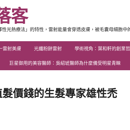
落客
選擇性光熱療法」的特性，雷射能量會穿透皮膚，被毛囊母細胞中
一雷射美膚
光纖粉餅雷射
學術視角：葉和軒的創業
巨星御用的美容醫師：吳紹琥醫師為什麼備受明星青睞
植髮價錢的生髮專家雄性禿