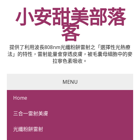
小安甜美部落
客
提供了利用波長808nm光纖粉餅雷射之「選擇性光熱療
法」的特性，雷射能量會穿透皮膚，被毛囊母細胞中的麥
拉寧色素吸收。
MENU
Home
台南沙發訂製名牌商品
三合一雷射美膚
LPG布沙發的漆彈哪裡比
光纖粉餅雷射
較桃園借錢