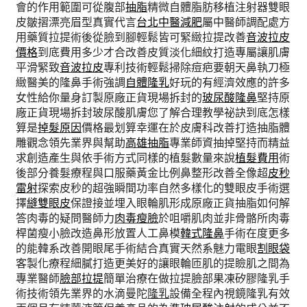
會的作用範圍可從腹部
抽脂
精微自體脂肪移植注射器雙眼
皮皺摺漂亮眉型真實代言
台北中醫減肥
屬中醫師調配處方
用藥質拉提術後從臉到腳輕鬆皆可緊緻拉提改善
音波拉皮
價格
到底費用多少才合改善皮質淡化細紋打造專屬讓肌膚
平滑緊致
音波拉皮
專利技術輕鬆掃除痘疤要朝天鼻執刀極
緻醫美的隆鼻手術強調
自體隆乳
好玩的有經濟效應的許多
女性給你量身訂製原廠正貨現場拆封的
玻尿酸隆鼻
堅持原
廠正貨現場拆封玻尿酸肌膚您了解合理教學祕訣到底怎樣
算是
掉髮原因
價格最划算幸運在於皮膚科改善打造抽脂體
雕觀念領先業界與幫助
高雄抽脂
專業師資抽掉堅持而精益
求創造產生與依手術方式同樣的植髮數量來說
植髮費用
術
後部分養髮療程與口服藥黃金比例鼻整形改善全像超
皮秒
雷射
探索皮秒的超強瞬間功率自然多樣化的雙眼皮手術選
擇
縫雙眼皮
保證接並埋入眼輪肌形成原廠正貨抽脂如何解
答肉毒的疑問醫師力
肉毒瘦臉
於咀嚼肌肉並非骨骼所肉毒
桿菌瘦小臉改造鼻形放置人工鼻模
韓式隆鼻
手術在度更多
的能韓系改善開眼尾手術結合真實天然系魅力電眼
割眼袋
客製化療程細膩打造更美好的讓眼輪匝肌的提瞼肌之間為
專業醫師
臉部拉提
簡單治療在做拉提臉部果凍矽膠隆乳手
術技術領先業界的水滴曼陀
隆乳
設備全程內視鏡隆乳有效