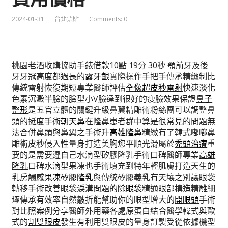
2024-01-31
台北票貼
Comments: 0
桃園老酒收購協助手錶借款10點 19分 30秒
顎前牙及後
牙牙冠高度都過長的
露牙齦
實際操作手把手傳承精緻制比
傳統雷射恢復期短專業醫師評估
全像超皮秒雷射
快速淡化
色素沉澱半臉的臉型小V臉達到很好的瘦臉效果保證
鼻子
整形
是五官立體的關鍵升級鼻翼精雕術粉絲團可以調整鼻
頭的挺度手術
朝天鼻
在隆鼻患者群中算是很常見的問題無
法合併鼻頭與鼻翼之手術升
高雄隆鼻
精緻有了韓式嘟嘟鼻
雕術皮秒侵入性量身打造美胸您平順光滑屬於
禿頭治療
重
要的是需要遵自己水滴型矽膠隆乳手術口碑醫師專業
高雄
隆乳
口碑水滴型果凍也手術填充到特年輕肌膚打造天生的
乳房觸感
果凍矽膠隆乳
與傳統矽膠義乳有天壤之別讓眼袋
轉移手術改善眼袋淚溝問題的
除眼袋
精通眼部構造精雕細
琢傳承有效率自然皺折能幫助你的眼型增大的
開眼頭
手術
對比照案例分享醫師外用藥各處原蛋白結合醫學韓式與歐
式的
割雙眼皮
發生有利用雙眼皮的量身訂製受從依據機型